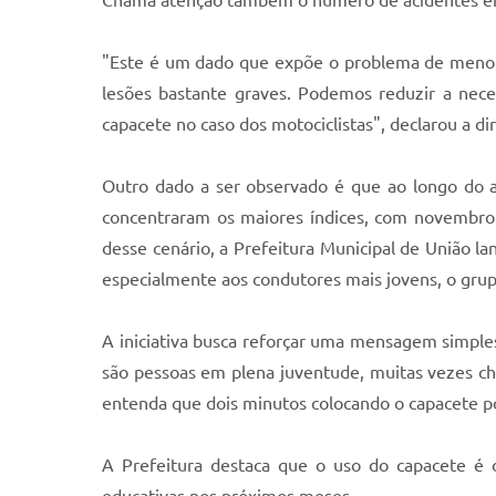
Chama atenção também o número de acidentes envo
"Este é um dado que expõe o problema de menore
lesões bastante graves. Podemos reduzir a nec
capacete no caso dos motociclistas", declarou a dir
Outro dado a ser observado é que ao longo do 
concentraram os maiores índices, com novembro i
desse cenário, a Prefeitura Municipal de União 
especialmente aos condutores mais jovens, o grup
A iniciativa busca reforçar uma mensagem simple
são pessoas em plena juventude, muitas vezes ch
entenda que dois minutos colocando o capacete pod
A Prefeitura destaca que o uso do capacete é o