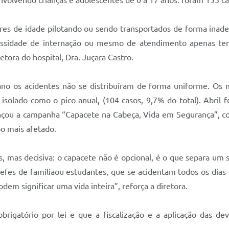
lvendo crianças e adolescentes de 0 a 17 anos: foram 155 cas
s de idade pilotando ou sendo transportados de forma inad
essidade de internação ou mesmo de atendimento apenas te
etora do hospital, Dra. Juçara Castro.
ano os acidentes não se distribuíram de forma uniforme. Os
solado como o pico anual, (104 casos, 9,7% do total). Abril f
lançou a campanha “Capacete na Cabeça, Vida em Segurança”, co
o mais afetado.
s, mas decisiva: o capacete não é opcional, é o que separa u
efes de famíliaou estudantes, que se acidentam todos os dias 
em significar uma vida inteira”, reforça a diretora.
brigatório por lei e que a fiscalização e a aplicação das d