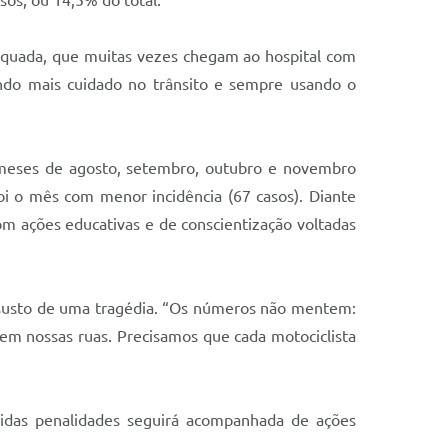
os, ou 14,5% do total.
equada, que muitas vezes chegam ao hospital com
ndo mais cuidado no trânsito e sempre usando o
 meses de agosto, setembro, outubro e novembro
oi o mês com menor incidência (67 casos). Diante
m ações educativas e de conscientização voltadas
m susto de uma tragédia. “Os números não mentem:
em nossas ruas. Precisamos que cada motociclista
evidas penalidades seguirá acompanhada de ações