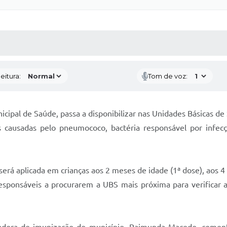
 MÍDIAS
RECEBA NOTÍCIAS
eitura:
Tom de voz:
nicipal de Saúde, passa a disponibilizar nas Unidades Básicas 
s causadas pelo pneumococo, bactéria responsável por infe
erá aplicada em crianças aos 2 meses de idade (1ª dose), aos 4
esponsáveis a procurarem a UBS mais próxima para verificar a