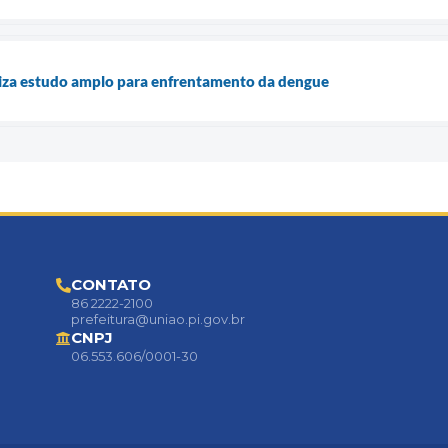
liza estudo amplo para enfrentamento da dengue
CONTATO
86 2222-2100
prefeitura@uniao.pi.gov.br
CNPJ
06.553.606/0001-30