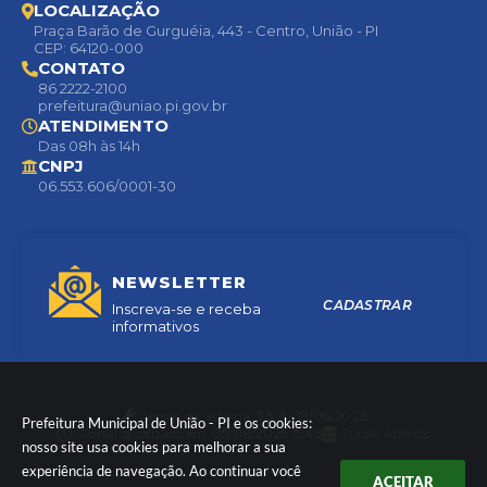
LOCALIZAÇÃO
Praça Barão de Gurguéia, 443 - Centro, União - PI
CEP: 64120-000
CONTATO
86 2222-2100
prefeitura@uniao.pi.gov.br
ATENDIMENTO
Das 08h às 14h
CNPJ
06.553.606/0001-30
NEWSLETTER
CADASTRAR
Inscreva-se e receba
informativos
Versão do Sistema:
3.5.3 - 19/06/2026
Prefeitura Municipal de União - PI e os cookies:
Portal atualizado em:
05/08/2026 15:49
Dados Abertos
nosso site usa cookies para melhorar a sua
experiência de navegação. Ao continuar você
ACEITAR