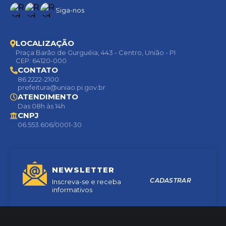
Siga-nos
LOCALIZAÇÃO
Praça Barão de Gurguéia, 443 - Centro, União - PI
CEP: 64120-000
CONTATO
86 2222-2100
prefeitura@uniao.pi.gov.br
ATENDIMENTO
Das 08h às 14h
CNPJ
06.553.606/0001-30
NEWSLETTER
CADASTRAR
Inscreva-se e receba
informativos