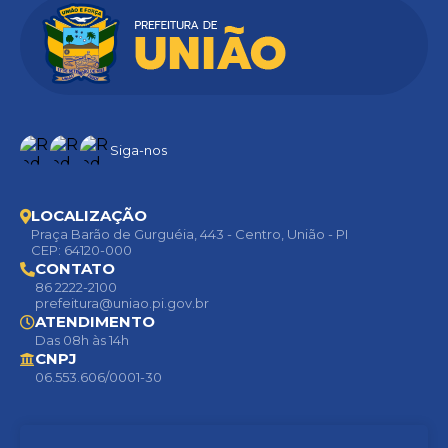
Siga-nos
LOCALIZAÇÃO
Praça Barão de Gurguéia, 443 - Centro, União - PI
CEP: 64120-000
CONTATO
86 2222-2100
prefeitura@uniao.pi.gov.br
ATENDIMENTO
Das 08h às 14h
CNPJ
06.553.606/0001-30