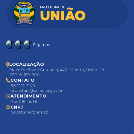
Siga-nos
LOCALIZAÇÃO
Praça Barão de Gurguéia, 443 - Centro, União - PI
CEP: 64120-000
CONTATO
86 2222-2100
prefeitura@uniao.pi.gov.br
ATENDIMENTO
Das 08h às 14h
CNPJ
06.553.606/0001-30