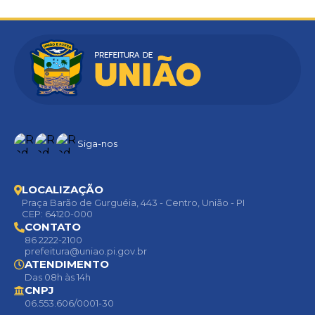
Siga-nos
LOCALIZAÇÃO
Praça Barão de Gurguéia, 443 - Centro, União - PI
CEP: 64120-000
CONTATO
86 2222-2100
prefeitura@uniao.pi.gov.br
ATENDIMENTO
Das 08h às 14h
CNPJ
06.553.606/0001-30