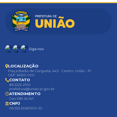
Siga-nos
LOCALIZAÇÃO
Praça Barão de Gurguéia, 443 - Centro, União - PI
CEP: 64120-000
CONTATO
86 2222-2100
prefeitura@uniao.pi.gov.br
ATENDIMENTO
Das 08h às 14h
CNPJ
06.553.606/0001-30