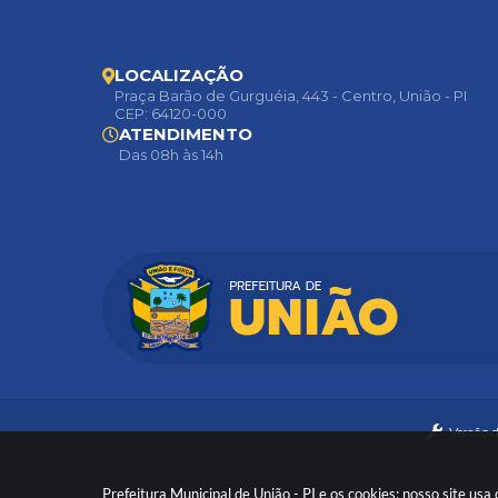
LOCALIZAÇÃO
Praça Barão de Gurguéia, 443 - Centro, União - PI
CEP: 64120-000
ATENDIMENTO
Das 08h às 14h
Versão 
Prefeitura Municipal de União - PI e os cookies: nosso site u