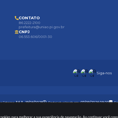
CONTATO
86 2222-2100
prefeitura@uniao.pi.gov.br
CNPJ
06.553.606/0001-30
Siga-nos
do Sistema:
3.5.3 - 19/06/2026
Portal atualizado em:
07/08/2026 09:20
Da
sa cookies para melhorar a sua experiência de navegação. Ao continuar você co