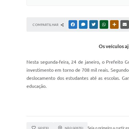
COMPARTILHAR
FACEBOOK
MESSENGER
TWITTER
WHATSAPP
OUTRAS
Os veículos aj
Nesta segunda-feira, 24 de janeiro, o Prefeito
investimento em torno de 708 mil reais. Segundo o
deslocamento dos estudantes até as escolas. Ga
educação.
Seja o primeiro a curtir es
GOSTEI
NÃO GOSTEI