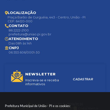
LOCALIZAÇÃO
Praça Barão de Gurguéia, 443 - Centro, União - PI
CEP: 64120-000
CONTATO
86 2222-2100
prefeitura@uniao.pi.gov.br
ATENDIMENTO
Das 08h às 14h
CNPJ
06.553.606/0001-30
NEWSLETTER
CADASTRAR
Inscreva-se e receba
informativos
Versão do Sistema:
3.5.3 - 19/06/2026
Prefeitura Municipal de União - PI e os cookies:
Portal atualizado em:
07/08/2026 09:20
Dados Abertos