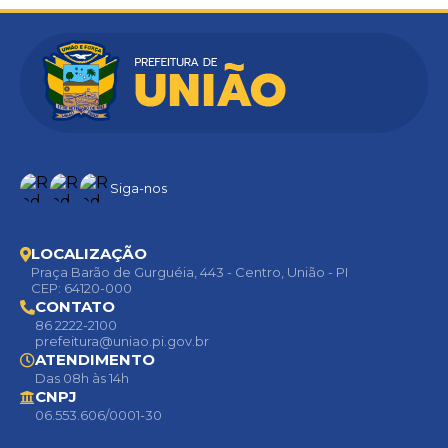
Siga-nos
LOCALIZAÇÃO
Praça Barão de Gurguéia, 443 - Centro, União - PI
CEP: 64120-000
CONTATO
86 2222-2100
prefeitura@uniao.pi.gov.br
ATENDIMENTO
Das 08h às 14h
CNPJ
06.553.606/0001-30