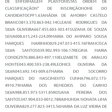
DE ENFERMAGEM PLANTONISTAS ORDEM DE
CLASSIFICAÇÃON° DE INSCRIÇÃONOME DO
CANDIDATOCPF1.63ANÃDIA DE AMORIM CASTELO
BRANCO813.370.863-042.14CLEANE RODRIGUES DA
SILVA OLIVEIRA667.455.603-303.41SUZANA DE SOUZA
SENA008.615.243-224.09MARIA DO AMPARO SOUSA
MARQUES MARINHO029.247.013-415.16FRANCISCA
SILVA SANTOS039.902.993-106.17REGINA MARIA
CONDEZ970.886.843-497.110ELIZABETE DE ARAUJO
MONTE043.400.593-238.49LEONICE OLIVEIRA DA
SILVA043.692.143-009.67MARIA DO SOCORRO
MARQUES DO NASCIMENTO CUNHA796.072.173-
4910.79MARIA DOS REMEDIOS DO CARMO
SILVA988.851.973-5311.85ROSANA PEREIRA DOS
SANTOS347.904.033-0012.78RAIMUNDA NONATA LIMA
OLIVEIRA829.277.823-3413.56MARIA DA LUZ VIEIRA DE