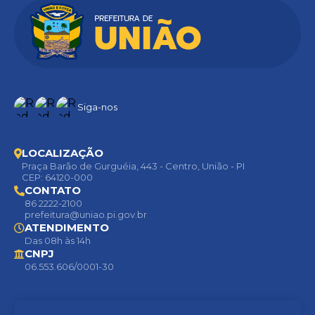
Siga-nos
LOCALIZAÇÃO
Praça Barão de Gurguéia, 443 - Centro, União - PI
CEP: 64120-000
CONTATO
86 2222-2100
prefeitura@uniao.pi.gov.br
ATENDIMENTO
Das 08h às 14h
CNPJ
06.553.606/0001-30