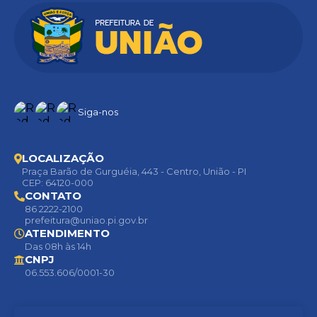
Siga-nos
LOCALIZAÇÃO
Praça Barão de Gurguéia, 443 - Centro, União - PI
CEP: 64120-000
CONTATO
86 2222-2100
prefeitura@uniao.pi.gov.br
ATENDIMENTO
Das 08h às 14h
CNPJ
06.553.606/0001-30