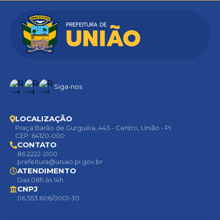
Siga-nos
LOCALIZAÇÃO
Praça Barão de Gurguéia, 443 - Centro, União - PI
CEP: 64120-000
CONTATO
86 2222-2100
prefeitura@uniao.pi.gov.br
ATENDIMENTO
Das 08h às 14h
CNPJ
06.553.606/0001-30