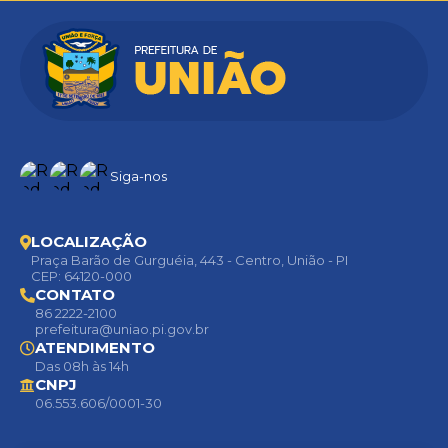
Siga-nos
LOCALIZAÇÃO
Praça Barão de Gurguéia, 443 - Centro, União - PI
CEP: 64120-000
CONTATO
86 2222-2100
prefeitura@uniao.pi.gov.br
ATENDIMENTO
Das 08h às 14h
CNPJ
06.553.606/0001-30