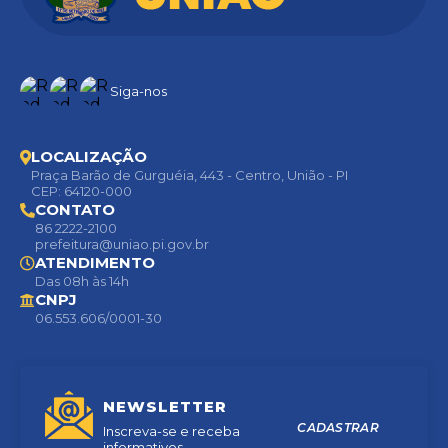
Siga-nos
LOCALIZAÇÃO
Praça Barão de Gurguéia, 443 - Centro, União - PI
CEP: 64120-000
CONTATO
86 2222-2100
prefeitura@uniao.pi.gov.br
ATENDIMENTO
Das 08h às 14h
CNPJ
06.553.606/0001-30
NEWSLETTER
CADASTRAR
Inscreva-se e receba
informativos