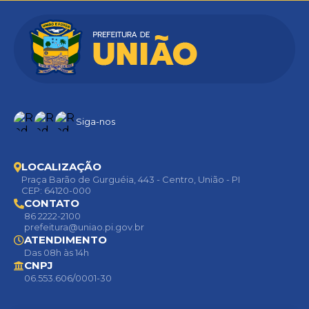
Siga-nos
LOCALIZAÇÃO
Praça Barão de Gurguéia, 443 - Centro, União - PI
CEP: 64120-000
CONTATO
86 2222-2100
prefeitura@uniao.pi.gov.br
ATENDIMENTO
Das 08h às 14h
CNPJ
06.553.606/0001-30