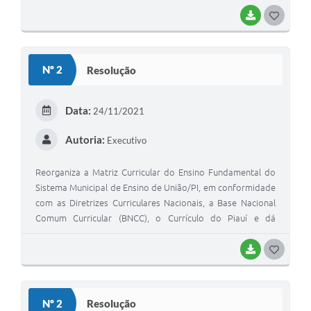
Araújo Silva e Maria Domingas Bispo, aprovado em sessão
plenária do dia 31 de maio de 2023.
BAIXAR
G
O
S
Nº 2
Resolução
T
E
Data:
24/11/2021
I
Autoria:
Executivo
Reorganiza a Matriz Curricular do Ensino Fundamental do
Sistema Municipal de Ensino de União/PI, em conformidade
com as Diretrizes Curriculares Nacionais, a Base Nacional
Comum Curricular (BNCC), o Currículo do Piauí e dá
orientações para sua implementação.
BAIXAR
G
O
S
Nº 2
Resolução