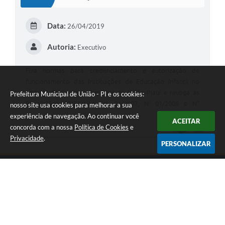
T
E
Data:
26/04/2019
I
Autoria:
Executivo
Fixa normas para credenciamento e autorização de
funcionamento das Instituições de Educação Infantil no
âmbito do Sistema Municipal de União-Piauí e revoga as
Prefeitura Municipal de União - PI e os cookies:
Resoluções CME/união No 01/2007, N' 01/2008 e N"
nosso site usa cookies para melhorar a sua
0212015.
experiência de navegação. Ao continuar você
ACEITAR
BAIXAR
G
concorda com a nossa
Política de Cookies
e
Privacidade
.
O
PERSONALIZAR
S
T
E
I