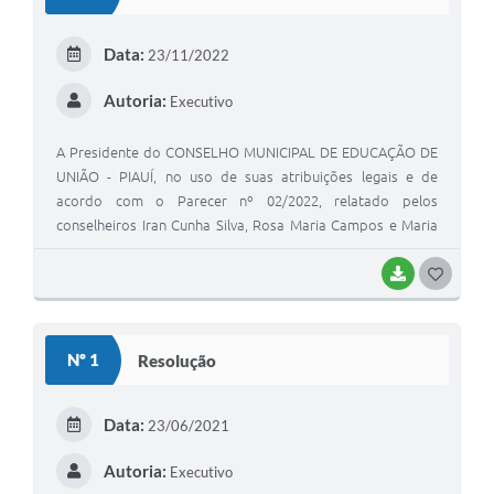
T
E
Data:
23/11/2022
I
Autoria:
Executivo
A Presidente do CONSELHO MUNICIPAL DE EDUCAÇÃO DE
UNIÃO - PIAUÍ, no uso de suas atribuições legais e de
acordo com o Parecer nº 02/2022, relatado pelos
conselheiros Iran Cunha Silva, Rosa Maria Campos e Maria
Domingas Bispo, aprovado em sessão plenária do dia 23 de
novembro de 2022.
BAIXAR
G
O
S
Nº 1
Resolução
T
E
Data:
23/06/2021
I
Autoria:
Executivo