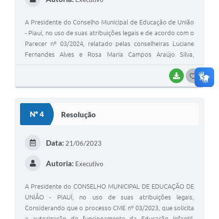
A Presidente do Conselho Municipal de Educação de União
- Piauí, no uso de suas atribuições legais e de acordo com o
Parecer nº 03/2024, relatado pelas conselheiras Luciane
Fernandes Alves e Rosa Maria Campos Araújo Silva,
aprovado em sessão plenária do dia 09 de outubro de
2024.
BAIXAR
G
O
S
Nº 4
Resolução
T
E
Data:
21/06/2023
I
Autoria:
Executivo
A Presidente do CONSELHO MUNICIPAL DE EDUCAÇÃO DE
UNIÃO - PIAUÍ, no uso de suas atribuições legais,
Considerando que o processo CME nº 03/2023, que solicita
a autorização de funcionamento da Educação Infantil,