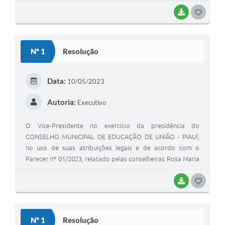
BAIXAR
G
O
S
Nº 1
Resolução
T
E
Data:
10/05/2023
I
Autoria:
Executivo
O Vice-Presidente no exercício da presidência do
CONSELHO MUNICIPAL DE EDUCAÇÃO DE UNIÃO - PIAUÍ,
no uso de suas atribuições legais e de acordo com o
Parecer nº 01/2023, relatado pelas conselheiras Rosa Maria
Campos e Maria Domingas Bispo, aprovado em sessão
plenária do dia 10 de maio de 2023
BAIXAR
G
O
S
Nº 1
Resolução