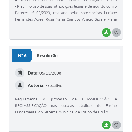
- Piauí, no uso de suas atribuições legais e de acordo com o
Parecer nº 06/2023, relatado pelas conselheiras Luciane
Fernandes Alves, Rosa Maria Campos Araújo Silva e Maria
Domingas Bispo, aprovado em sessão plenária do dia 11 de
outubro de 2023
BAIXAR
G
O
S
Nº 6
Resolução
T
E
Data:
06/11/2008
I
Autoria:
Executivo
Regulamenta o processo de CLASSIFICAÇÃO e
RECLASSIFICAÇÃO nas escolas públicas de Ensino
Fundamental do Sistema Municipal de Ensino de União
BAIXAR
G