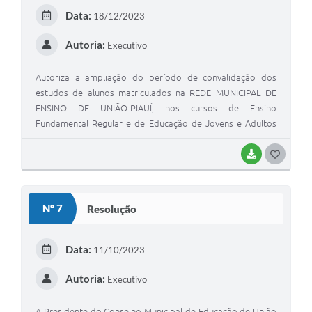
Data:
18/12/2023
Autoria:
Executivo
Autoriza a ampliação do período de convalidação dos
estudos de alunos matriculados na REDE MUNICIPAL DE
ENSINO DE UNIÃO-PIAUÍ, nos cursos de Ensino
Fundamental Regular e de Educação de Jovens e Adultos
(EJA), de 2008 a 2020 para 2008 a 2023.
BAIXAR
G
O
S
Nº 7
Resolução
T
E
Data:
11/10/2023
I
Autoria:
Executivo
A Presidente do Conselho Municipal de Educação de União