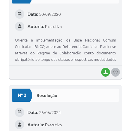
T
E
Data:
30/09/2020
I
Autoria:
Executivo
Orienta a implementação da Base Nacional Comum
Curricular - BNCC; adere ao Referencial Curricular Piauiense
através do Regime de Colaboração conto documento
obrigatório ao longo das etapas e respectivas modalidades
da Educação Básica para o sistema Municipal de Ensino de
União-Piauí
BAIXAR
G
O
S
Nº 2
Resolução
T
E
Data:
26/06/2024
I
Autoria:
Executivo