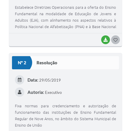
Estabelece Diretrizes Operacionais para a oferta do Ensino
Fundamental na modalidade de Educação de Jovens e
Adultos (EJA), com alinhamento nos aspectos relativos à
Política Nacional de Alfabetização (PNA) e à Base Nacional
Comum Curricular (BNCC) para o Sistema Municipal de
Ensino de União
BAIXAR
G
O
S
Nº 2
Resolução
T
E
Data:
29/05/2019
I
Autoria:
Executivo
Fixa normas para credenciamento e autorização de
funcionamento das instituições de Ensino Fundamental
Regular de Nove Anos, no âmbito do Sistema Municipal de
Ensino de União