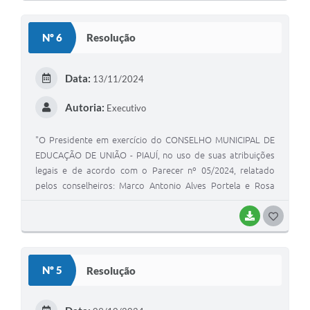
O
S
Nº 6
Resolução
T
E
Data:
13/11/2024
I
Autoria:
Executivo
"O Presidente em exercício do CONSELHO MUNICIPAL DE
EDUCAÇÃO DE UNIÃO - PIAUÍ, no uso de suas atribuições
legais e de acordo com o Parecer nº 05/2024, relatado
pelos conselheiros: Marco Antonio Alves Portela e Rosa
Maria Campos Araújo Silva, aprovado em sessão plenária
do dia 13 de novembro de 2024.
BAIXAR
G
O
S
Nº 5
Resolução
T
E