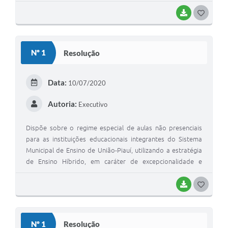
Campos Araújo Silva e Maria Domingas Bispo, aprovado em
sessão plenária do dia 10 de maio de 2023.
BAIXAR
G
O
S
Nº 1
Resolução
T
E
Data:
10/07/2020
I
Autoria:
Executivo
Dispõe sobre o regime especial de aulas não presenciais
para as instituições educacionais integrantes do Sistema
Municipal de Ensino de União-Piauí, utilizando a estratégia
de Ensino Híbrido, em caráter de excepcionalidade e
temporalidade durante a permanência das medidas de
isolamento social, previstas pelas autoridades sanitárias na
BAIXAR
G
prevenção e combate à pandemia causada pelo do Novo
O
Coronavírus - SARS-Cov2
S
Nº 1
Resolução