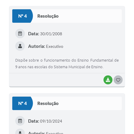
O
S
Nº 4
Resolução
T
E
Data:
30/01/2008
I
Autoria:
Executivo
Dispõe sobre o funcionamento do Ensino Fundamental de
9 anos nas escolas do Sistema Municipal de Ensino.
BAIXAR
G
O
S
Nº 4
Resolução
T
E
Data:
09/10/2024
I
Autoria:
Executivo