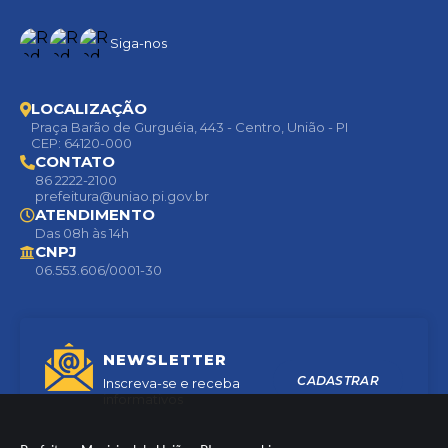
Siga-nos
LOCALIZAÇÃO
Praça Barão de Gurguéia, 443 - Centro, União - PI
CEP: 64120-000
CONTATO
86 2222-2100
prefeitura@uniao.pi.gov.br
ATENDIMENTO
Das 08h às 14h
CNPJ
06.553.606/0001-30
NEWSLETTER
CADASTRAR
Inscreva-se e receba
informativos