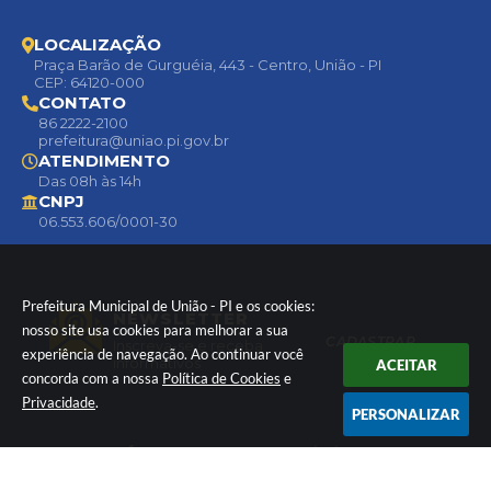
LOCALIZAÇÃO
Praça Barão de Gurguéia, 443 - Centro, União - PI
CEP: 64120-000
CONTATO
86 2222-2100
prefeitura@uniao.pi.gov.br
ATENDIMENTO
Das 08h às 14h
CNPJ
06.553.606/0001-30
Prefeitura Municipal de União - PI e os cookies:
NEWSLETTER
nosso site usa cookies para melhorar a sua
CADASTRAR
Inscreva-se e receba
experiência de navegação. Ao continuar você
informativos
ACEITAR
concorda com a nossa
Política de Cookies
e
Privacidade
.
PERSONALIZAR
Versão do Sistema:
3.5.3 - 19/06/2026
Portal atualizado em:
06/08/2026 21:10
Dados Abertos